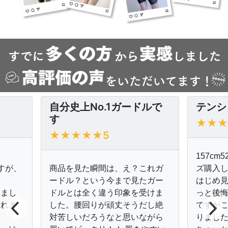
自分史上No.1ガードルで
テンシ
す
★★★
★★★★★5
157cm
すが、
商品を見た瞬間は、え？これガ
ズ購入
ードル？という今まで見たガー
はじめ見
いまし
ドルとは全く違う印象を受けま
っと後
慣れま
した。腰回りが頑丈そうだし絶
ですが
対苦しいだろうなと思いながら
りまし