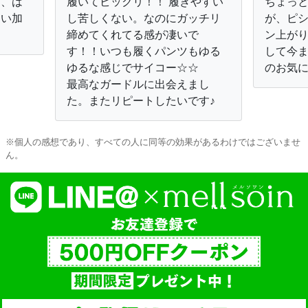
し、は
履いてビックリ！！ 履きやすい
ちょっ
良い加
し苦しくない。なのにガッチリ
が、ピ
締めてくれてる感が凄いで
ン上が
す！！いつも履くパンツもゆる
して今ま
ゆるな感じでサイコー☆☆
のお気
最高なガードルに出会えまし
た。またリピートしたいです♪
※個人の感想であり、すべての人に同等の効果があるわけではございませ
ん。